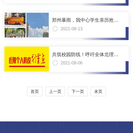
消！如近14天到过中高风险地
区，请暂缓报考
郑州暴雨，我中心学生亲历抢险
救援，护我家园，抗灾抢险，我
2021-08-13
辈志愿在前
共筑校园防线！呼吁全体北理工
人防疫勿松懈！
2021-08-06
首页
上一页
下一页
末页