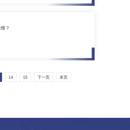
思维？
14
15
下一页
末页