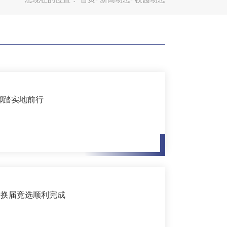
脚踏实地前行
会换届竞选顺利完成