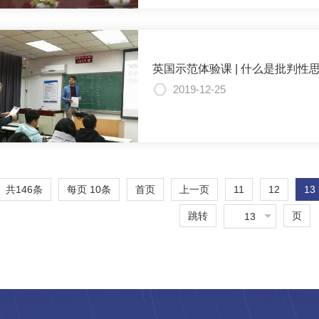
英国示范体验课 | 什么是批判性
2019-12-25
共146条
每页
10
条
11
12
13
首页
上一页
跳转
页
13