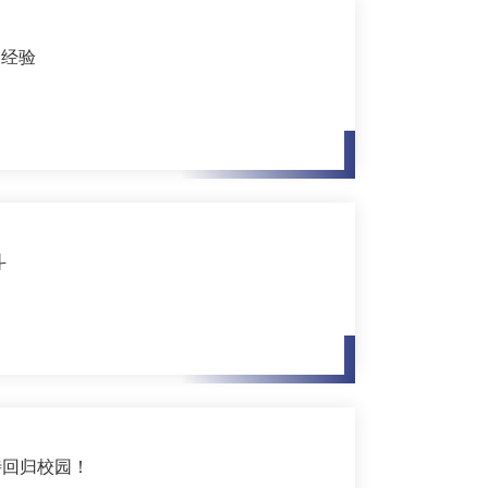
习经验
斗
待回归校园！